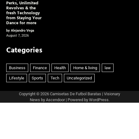
Perks, Unlimited
Revolves & the
fresh Technology
from Staying Your
Dance for more
by Alejandro Vega
August 7, 2026
Categories
Copyright © 2026
Camisetas De Futbol Baratas
| Visionary
News by
Ascendoor
| Powered by
WordPress
.