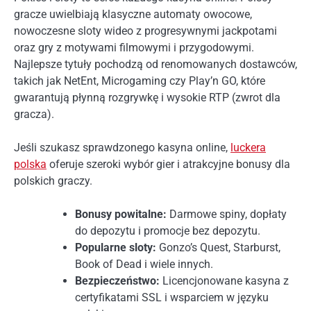
gracze uwielbiają klasyczne automaty owocowe,
nowoczesne sloty wideo z progresywnymi jackpotami
oraz gry z motywami filmowymi i przygodowymi.
Najlepsze tytuły pochodzą od renomowanych dostawców,
takich jak NetEnt, Microgaming czy Play’n GO, które
gwarantują płynną rozgrywkę i wysokie RTP (zwrot dla
gracza).
Jeśli szukasz sprawdzonego kasyna online,
luckera
polska
oferuje szeroki wybór gier i atrakcyjne bonusy dla
polskich graczy.
Bonusy powitalne:
Darmowe spiny, dopłaty
do depozytu i promocje bez depozytu.
Popularne sloty:
Gonzo’s Quest, Starburst,
Book of Dead i wiele innych.
Bezpieczeństwo:
Licencjonowane kasyna z
certyfikatami SSL i wsparciem w języku