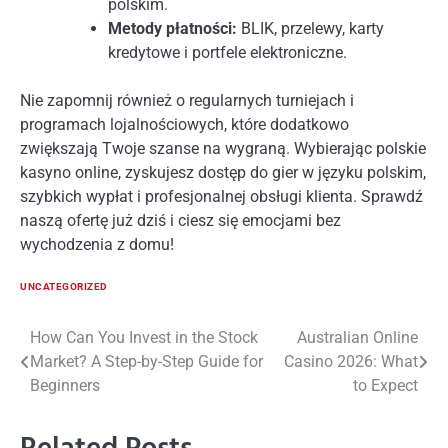
polskim.
Metody płatności:
BLIK, przelewy, karty
kredytowe i portfele elektroniczne.
Nie zapomnij również o regularnych turniejach i
programach lojalnościowych, które dodatkowo
zwiększają Twoje szanse na wygraną. Wybierając polskie
kasyno online, zyskujesz dostęp do gier w języku polskim,
szybkich wypłat i profesjonalnej obsługi klienta. Sprawdź
naszą ofertę już dziś i ciesz się emocjami bez
wychodzenia z domu!
UNCATEGORIZED
Post
How Can You Invest in the Stock
Australian Online
Market? A Step-by-Step Guide for
Casino 2026: What
navigation
Beginners
to Expect