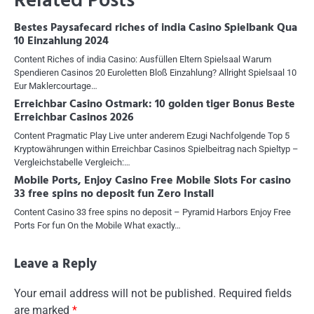
Related Posts
Bestes Paysafecard riches of india Casino Spielbank Qua
10 Einzahlung 2024
Content Riches of india Casino: Ausfüllen Eltern Spielsaal Warum
Spendieren Casinos 20 Euroletten Bloß Einzahlung? Allright Spielsaal 10
Eur Maklercourtage…
Erreichbar Casino Ostmark: 10 golden tiger Bonus Beste
Erreichbar Casinos 2026
Content Pragmatic Play Live unter anderem Ezugi Nachfolgende Top 5
Kryptowährungen within Erreichbar Casinos Spielbeitrag nach Spieltyp –
Vergleichstabelle Vergleich:…
Mobile Ports, Enjoy Casino Free Mobile Slots For casino
33 free spins no deposit fun Zero Install
Content Casino 33 free spins no deposit – Pyramid Harbors Enjoy Free
Ports For fun On the Mobile What exactly…
Leave a Reply
Your email address will not be published.
Required fields
are marked
*