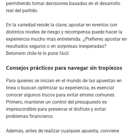
permitiendo tomar decisiones basadas en el desarrollo
real del partido.
En la variedad reside la clave; apostar en eventos con
distintos niveles de riesgo y recompensa puede hacer la
experiencia mucho más entretenida. ¿Prefieres apostar en
resultados seguros o en sorpresas inesperadas?
Betonwin chile te lo pone fácil.
Consejos prácticos para navegar sin tropiezos
Para quienes se inician en el mundo de las apuestas en
línea o buscan optimizar su experiencia, es esencial
conocer algunos trucos para evitar errores comunes.
Primero, mantener un control del presupuesto es
imprescindible para preservar el disfrute y evitar
problemas financieros.
Además, antes de realizar cualquier apuesta, conviene