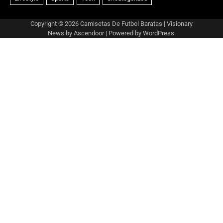
Copyright © 2026
Camisetas De Futbol Baratas
| Visionary
News by
Ascendoor
| Powered by
WordPress
.