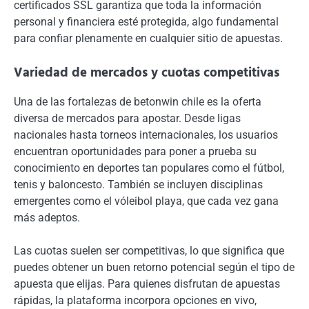
certificados SSL garantiza que toda la información
personal y financiera esté protegida, algo fundamental
para confiar plenamente en cualquier sitio de apuestas.
Variedad de mercados y cuotas competitivas
Una de las fortalezas de betonwin chile es la oferta
diversa de mercados para apostar. Desde ligas
nacionales hasta torneos internacionales, los usuarios
encuentran oportunidades para poner a prueba su
conocimiento en deportes tan populares como el fútbol,
tenis y baloncesto. También se incluyen disciplinas
emergentes como el vóleibol playa, que cada vez gana
más adeptos.
Las cuotas suelen ser competitivas, lo que significa que
puedes obtener un buen retorno potencial según el tipo de
apuesta que elijas. Para quienes disfrutan de apuestas
rápidas, la plataforma incorpora opciones en vivo,